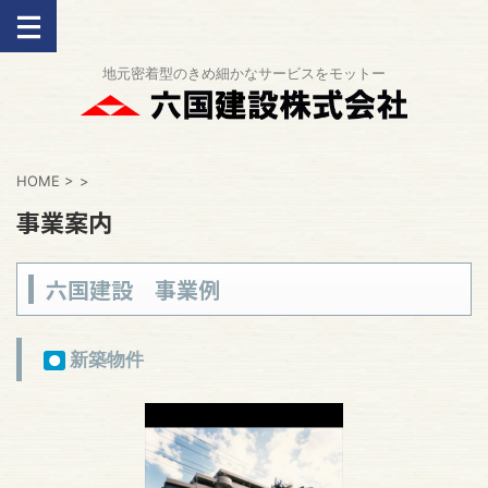
地元密着型のきめ細かなサービスをモットー
HOME
>
>
事業案内
六国建設 事業例
新築物件
●